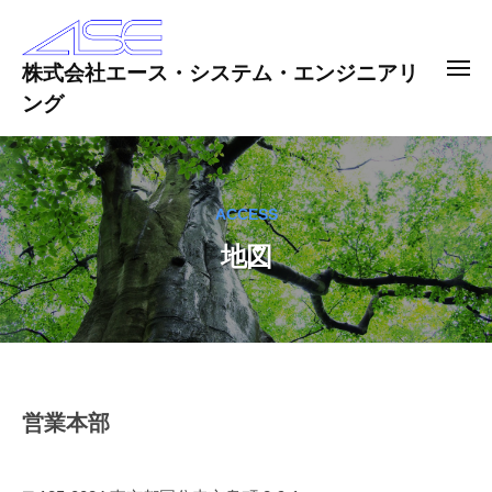
ー
コ
ン
株式会社エース・システム・エンジニアリ
テ
メ
ニ
ング
ュ
ン
ー
ツ
株
へ
式
会
ス
ACCESS
社
キ
エ
地図
ッ
ー
プ
ス
・
シ
ス
テ
地
営業本部
ム
図
・
エ