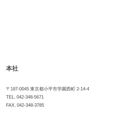
コ
ン
サ
ル
テ
ー
シ
ョ
ン
本社
、
シ
ス
〒187-0045 東京都小平市学園西町 2-14-4
テ
TEL. 042-348-5671
ム
FAX. 042-348-3785
設
計
及
び