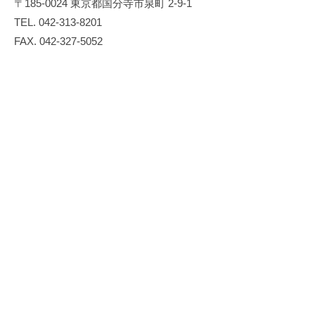
〒185-0024 東京都国分寺市泉町 2-9-1
2025
ン
TEL. 042-313-8201
年
ジ
FAX. 042-327-5052
7
ニ
月
ア
18
リ
日
ン
by
グ
marketing
は
、
情
報
処
理
シ
ス
テ
ム